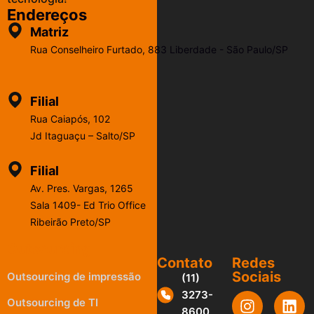
Endereços
Matriz
Rua Conselheiro Furtado, 883 Liberdade - São Paulo/SP
Filial
Rua Caiapós, 102
Jd Itaguaçu – Salto/SP
Filial
Av. Pres. Vargas, 1265
Sala 1409- Ed Trio Office
Ribeirão Preto/SP
Outsourcing
Contato
Redes
Sociais
Outsourcing de impressão
(11)
3273-
Outsourcing de TI
8600