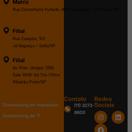
Matriz
Rua Conselheiro Furtado, 883 Liberdade - São Paulo/SP
Filial
Rua Caiapós, 102
Jd Itaguaçu – Salto/SP
Filial
Av. Pres. Vargas, 1265
Sala 1409- Ed Trio Office
Ribeirão Preto/SP
Outsourcing
Contato
Redes
Sociais
Outsourcing de impressão
(11) 3273-
8600
Outsourcing de TI
Locação