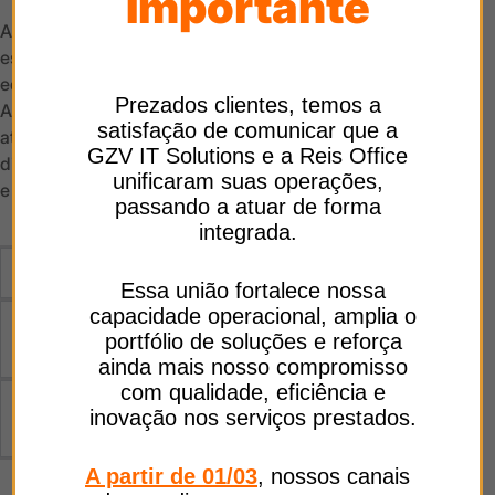
Importante
Alugar um tablet pode ser uma ótima opção devido à
escalabilidade e flexibilidade para ajustar a quantidade de
equipamentos de acordo com as demandas do negócio.
Prezados clientes
, temos a
Ao alugar, você tem acesso a dispositivos novos e
satisfação de comunicar que a
atualizados sem grandes investimentos iniciais. Além
GZV IT Solutions e a Reis Office
disso, a locação elimina a preocupação com manutenção
unificaram suas operações,
e depreciação.
passando a atuar de forma
integrada.
Quanto custa alugar um tablet?
Essa união fortalece nossa
capacidade operacional, amplia o
Como escolher um parceiro para locação
portfólio de soluções e reforça
de tablet?
ainda mais nosso compromisso
com qualidade, eficiência e
Como funciona a locação de tablets com
inovação nos serviços prestados.
a GZV?
A partir de 01/03
, nossos canais
Fale com um especialista