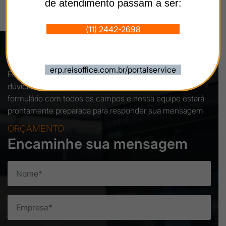
de atendimento passam a ser:
(11) 2442-2698
chamados@reisoffice.com.br
Informações de Contato
erp.reisoffice.com.br/portalservice
Entre em contato com o grupo GZV para enviar suas
dúvidas, sugestões ou reclamações. Preencha o
formulário com todos os campos e nossa equipe estará
prontamente preparada para responder sua mensagem
ORÇAMENTO
Encaminhe sua mensagem