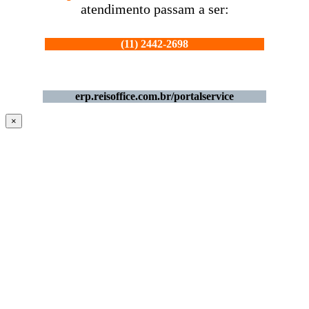
atendimento passam a ser:
(11) 2442-2698
chamados@reisoffice.com.br
erp.reisoffice.com.br/portalservice
×