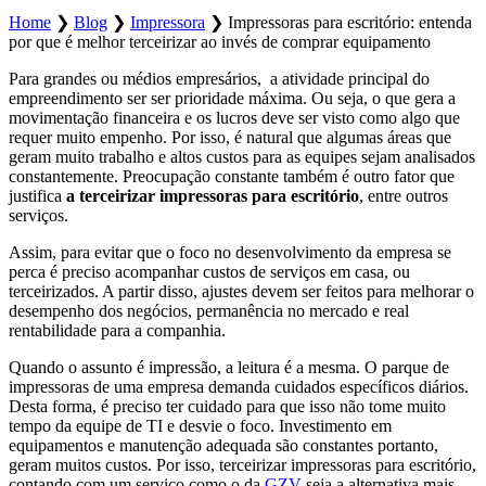
Home
❯
Blog
❯
Impressora
❯
Impressoras para escritório: entenda
por que é melhor terceirizar ao invés de comprar equipamento
Para grandes ou médios empresários, a atividade principal do
empreendimento ser ser prioridade máxima. Ou seja, o que gera a
movimentação financeira e os lucros deve ser visto como algo que
requer muito empenho. Por isso, é natural que algumas áreas que
geram muito trabalho e altos custos para as equipes sejam analisados
constantemente. Preocupação constante também é outro fator que
justifica
a terceirizar impressoras para escritório
, entre outros
serviços.
Assim, para evitar que o foco no desenvolvimento da empresa se
perca é preciso acompanhar custos de serviços em casa, ou
terceirizados. A partir disso, ajustes devem ser feitos para melhorar o
desempenho dos negócios, permanência no mercado e real
rentabilidade para a companhia.
Quando o assunto é impressão, a leitura é a mesma. O parque de
impressoras de uma empresa demanda cuidados específicos diários.
Desta forma, é preciso ter cuidado para que isso não tome muito
tempo da equipe de TI e desvie o foco. Investimento em
equipamentos e manutenção adequada são constantes portanto,
geram muitos custos. Por isso, terceirizar impressoras para escritório,
contando com um serviço como o da
GZV
seja a alternativa mais