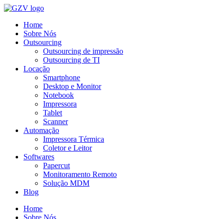
Ir
para
Home
o
Sobre Nós
conteúdo
Outsourcing
Outsourcing de impressão
Outsourcing de TI
Locação
Smartphone
Desktop e Monitor
Notebook
Impressora
Tablet
Scanner
Automação
Impressora Térmica
Coletor e Leitor
Softwares
Papercut
Monitoramento Remoto
Solução MDM
Blog
Home
Sobre Nós