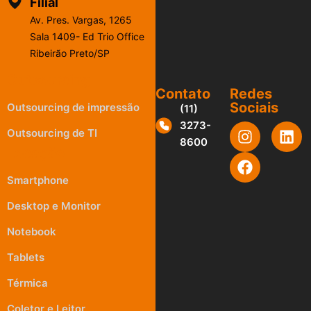
Filial
Av. Pres. Vargas, 1265
Sala 1409- Ed Trio Office
Ribeirão Preto/SP
Outsourcing
Contato
Redes
Sociais
Outsourcing de impressão
(11)
3273-
Outsourcing de TI
8600
Locação
Smartphone
Desktop e Monitor
Notebook
Tablets
Térmica
Coletor e Leitor