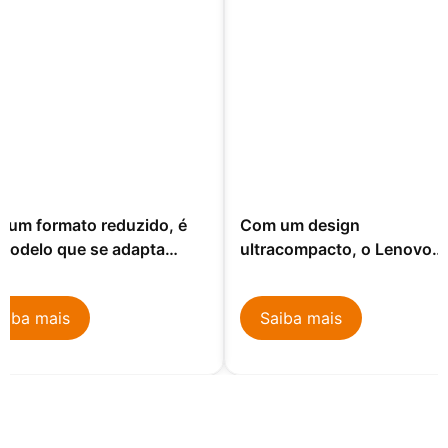
 um formato reduzido, é
Com um design
modelo que se adapta
ultracompacto, o Lenovo
lmente a qualquer ambiente
M70q Tiny G4 oferece um
rabalho.
excelente desempenho par
aiba mais
Saiba mais
tarefas diárias