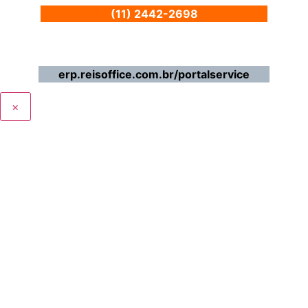
(11) 2442-2698
chamados@reisoffice.com.br
erp.reisoffice.com.br/portalservice
×