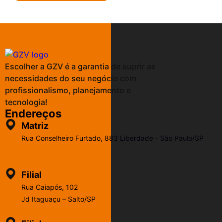
Escolher a GZV é a garantia de suprir as
necessidades do seu negócio com
profissionalismo, planejamento e
tecnologia!
Endereços
Matriz
Rua Conselheiro Furtado, 883 Liberdade - São Paulo/SP
Filial
Rua Caiapós, 102
Jd Itaguaçu – Salto/SP