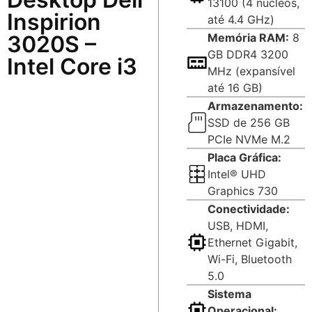
13100 (4 núcleos,
Inspirion
até 4.4 GHz)
3020S –
Memória RAM:
8
GB DDR4 3200
Intel Core i3
MHz (expansível
até 16 GB)
Armazenamento:
SSD de 256 GB
PCIe NVMe M.2
Placa Gráfica:
Intel® UHD
Graphics 730
Conectividade:
USB, HDMI,
Ethernet Gigabit,
Wi-Fi, Bluetooth
5.0
Sistema
Operacional: