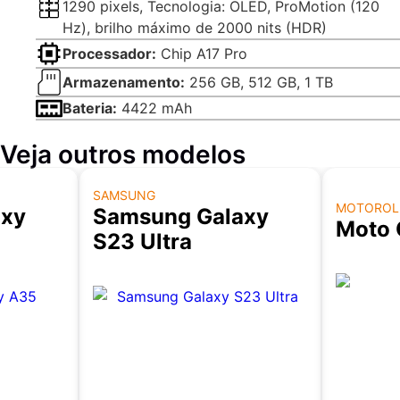
1290 pixels, Tecnologia: OLED, ProMotion (120
Hz), brilho máximo de 2000 nits (HDR)
Processador:
Chip A17 Pro
Armazenamento:
256 GB, 512 GB, 1 TB
Bateria:
4422 mAh
Veja outros modelos
SAMSUNG
MOTOROL
axy
Samsung Galaxy
Moto
S23 Ultra