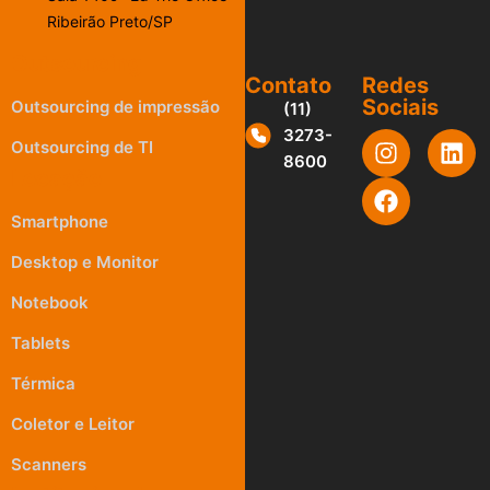
Ribeirão Preto/SP
Outsourcing
Contato
Redes
Sociais
Outsourcing de impressão
(11)
3273-
Outsourcing de TI
8600
Locação
Smartphone
Desktop e Monitor
Notebook
Tablets
Térmica
Coletor e Leitor
Scanners