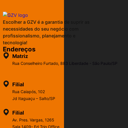
Escolher a GZV é a garantia de suprir as
necessidades do seu negócio com
profissionalismo, planejamento e
tecnologia!
Endereços
Matriz
Rua Conselheiro Furtado, 883 Liberdade - São Paulo/SP
Filial
Rua Caiapós, 102
Jd Itaguaçu – Salto/SP
Filial
Av. Pres. Vargas, 1265
Sala 1409- Ed Trio Office